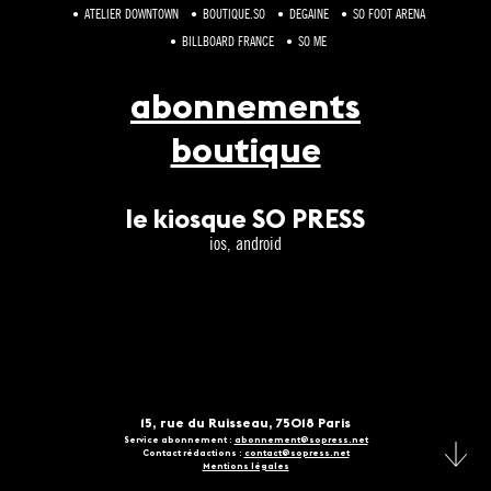
ATELIER DOWNTOWN
BOUTIQUE.SO
DEGAINE
SO FOOT ARENA
BILLBOARD FRANCE
SO ME
abonnements
boutique
le kiosque SO PRESS
ios, android
15, rue du Ruisseau, 75018 Paris
Service abonnement :
abonnement@sopress.net
Contact rédactions :
contact@sopress.net
Mentions légales