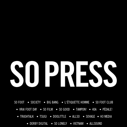
SO FOOT
SOCIETY
BIG BANG
L'ÉTIQUETTE HOMME
SO FOOT CLUB
VRAI FOOT DAY
SO FILM
SO GOOD
TAMPON!
40A
PÉDALE!
TRASHTALK
TSUGI
DOOLITTLE
ALLSO
SOVAGE
H3 MEDIA
DERBY DIGITAL
SO LONELY
VIETNAM
ALLSOUND